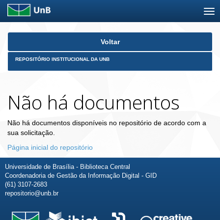
Skip
Voltar
navigation
REPOSITÓRIO INSTITUCIONAL DA UNB
Não há documentos
Não há documentos disponíveis no repositório de acordo com a
sua solicitação.
Página inicial do repositório
Universidade de Brasília - Biblioteca Central
Coordenadoria de Gestão da Informação Digital - GID
(61) 3107-2683
repositorio@unb.br