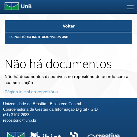
Skip
Voltar
navigation
REPOSITÓRIO INSTITUCIONAL DA UNB
Não há documentos
Não há documentos disponíveis no repositório de acordo com a
sua solicitação.
Página inicial do repositório
Universidade de Brasília - Biblioteca Central
Coordenadoria de Gestão da Informação Digital - GID
(61) 3107-2683
repositorio@unb.br