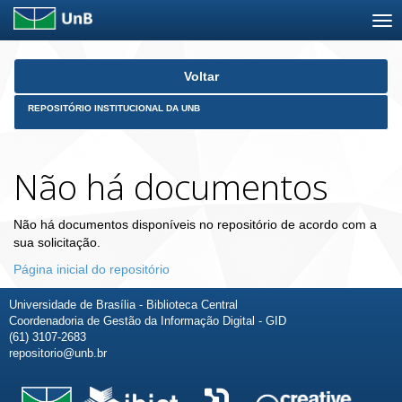
Skip
Voltar
navigation
REPOSITÓRIO INSTITUCIONAL DA UNB
Não há documentos
Não há documentos disponíveis no repositório de acordo com a
sua solicitação.
Página inicial do repositório
Universidade de Brasília - Biblioteca Central
Coordenadoria de Gestão da Informação Digital - GID
(61) 3107-2683
repositorio@unb.br