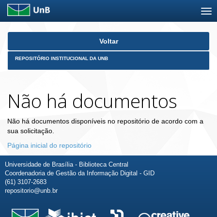
Skip
Voltar
navigation
REPOSITÓRIO INSTITUCIONAL DA UNB
Não há documentos
Não há documentos disponíveis no repositório de acordo com a
sua solicitação.
Página inicial do repositório
Universidade de Brasília - Biblioteca Central
Coordenadoria de Gestão da Informação Digital - GID
(61) 3107-2683
repositorio@unb.br