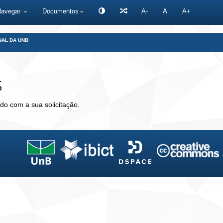
Navegar
Documentos
A-
A
A+
NAL DA UNB
s
do com a sua solicitação.