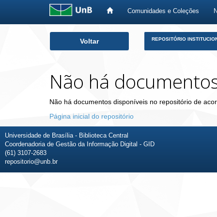
Comunidades e Coleções
Skip
REPOSITÓRIO INSTITUCIO
Voltar
navigation
Não há documento
Não há documentos disponíveis no repositório de acor
Página inicial do repositório
Universidade de Brasília - Biblioteca Central
Coordenadoria de Gestão da Informação Digital - GID
(61) 3107-2683
repositorio@unb.br