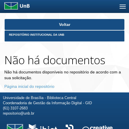
Skip
Voltar
navigation
REPOSITÓRIO INSTITUCIONAL DA UNB
Não há documentos
Não há documentos disponíveis no repositório de acordo com a
sua solicitação.
Página inicial do repositório
Universidade de Brasília - Biblioteca Central
Coordenadoria de Gestão da Informação Digital - GID
(61) 3107-2683
repositorio@unb.br