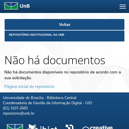
Skip
Voltar
navigation
REPOSITÓRIO INSTITUCIONAL DA UNB
Não há documentos
Não há documentos disponíveis no repositório de acordo com a
sua solicitação.
Página inicial do repositório
Universidade de Brasília - Biblioteca Central
Coordenadoria de Gestão da Informação Digital - GID
(61) 3107-2683
repositorio@unb.br