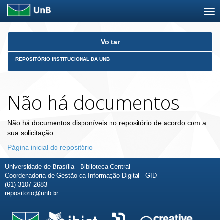
Skip
Voltar
navigation
REPOSITÓRIO INSTITUCIONAL DA UNB
Não há documentos
Não há documentos disponíveis no repositório de acordo com a
sua solicitação.
Página inicial do repositório
Universidade de Brasília - Biblioteca Central
Coordenadoria de Gestão da Informação Digital - GID
(61) 3107-2683
repositorio@unb.br