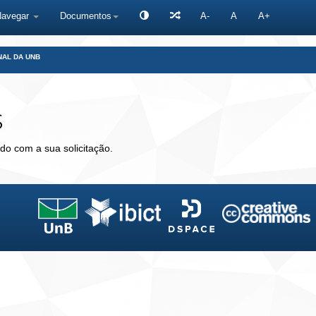
Navegar
Documentos
A-
A
A+
NAL DA UNB
s
do com a sua solicitação.