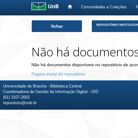
Comunidades e Coleções
Skip
REPOSITÓRIO INSTITUCIO
Voltar
navigation
Não há documento
Não há documentos disponíveis no repositório de acor
Página inicial do repositório
Universidade de Brasília - Biblioteca Central
Coordenadoria de Gestão da Informação Digital - GID
(61) 3107-2683
repositorio@unb.br