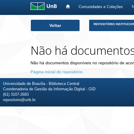
Comunidades e Coleções
Skip
REPOSITÓRIO INSTITUCIO
Voltar
navigation
Não há documento
Não há documentos disponíveis no repositório de acor
Página inicial do repositório
Universidade de Brasília - Biblioteca Central
Coordenadoria de Gestão da Informação Digital - GID
(61) 3107-2683
repositorio@unb.br