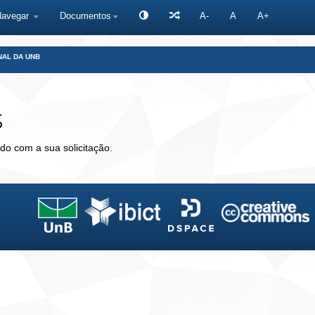
Navegar
Documentos
A-
A
A+
NAL DA UNB
s
do com a sua solicitação.