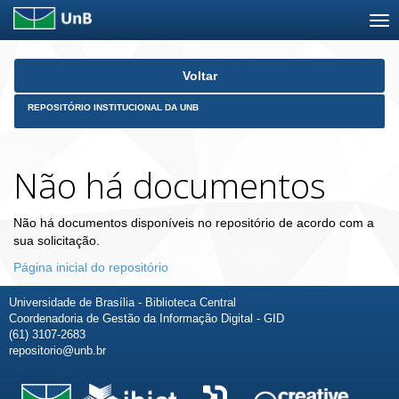
Skip
Voltar
navigation
REPOSITÓRIO INSTITUCIONAL DA UNB
Não há documentos
Não há documentos disponíveis no repositório de acordo com a
sua solicitação.
Página inicial do repositório
Universidade de Brasília - Biblioteca Central
Coordenadoria de Gestão da Informação Digital - GID
(61) 3107-2683
repositorio@unb.br