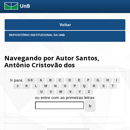
Skip
Voltar
navigation
REPOSITÓRIO INSTITUCIONAL DA UNB
Navegando por Autor Santos,
Antônio Cristovão dos
Ir para:
0-9
A
B
C
D
E
F
G
H
I
J
K
L
M
N
O
P
Q
R
S
T
U
V
W
X
Y
Z
ou entre com as primeiras letras: