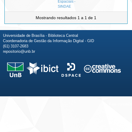
Espaciais -
SINDAE
Mostrando resultados 1 a 1 de 1
Universidade de Brasília - Biblioteca Central
Coordenadoria de Gestão da Informação Digital - GID
(61) 3107-2683
repositorio@unb.br
Fale conosco
Sobre