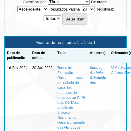
Classificar por:
Em ordem:
Resultados/Página
Registro(s):
Mostrando resultados 1 a 1 de 1
Data de
Data de
Título
Autor(es)
Orientador(
publicação
defesa
16-Fev-2024
20-Jan-2023
Termo de
Santos,
Melo, Miche
Execução
Antônio
Cristina Silv
Descentralizada :
Cristovão
um estudo de
dos
caso dos
repasses de
recursos ao INPE
e ao DCTA no
âmbito do
Sistema
Nacional de
Desenvolvimento
das Atividades