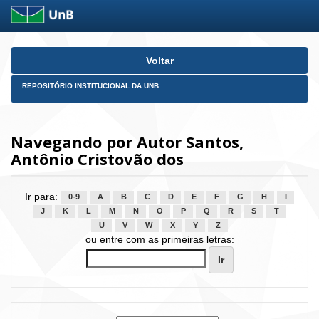
Skip
Voltar
navigation
REPOSITÓRIO INSTITUCIONAL DA UNB
Navegando por Autor Santos,
Antônio Cristovão dos
Ir para:
0-9
A
B
C
D
E
F
G
H
I
J
K
L
M
N
O
P
Q
R
S
T
U
V
W
X
Y
Z
ou entre com as primeiras letras: