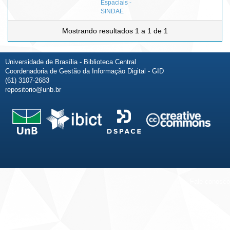
Espaciais -
SINDAE
Mostrando resultados 1 a 1 de 1
Universidade de Brasília - Biblioteca Central
Coordenadoria de Gestão da Informação Digital - GID
(61) 3107-2683
repositorio@unb.br
Fale conosco
Sobre