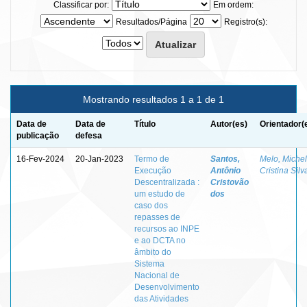
Classificar por:
Em ordem:
Resultados/Página
Registro(s):
Mostrando resultados 1 a 1 de 1
Data de
Data de
Título
Autor(es)
Orientador(
publicação
defesa
16-Fev-2024
20-Jan-2023
Termo de
Santos,
Melo, Miche
Execução
Antônio
Cristina Silv
Descentralizada :
Cristovão
um estudo de
dos
caso dos
repasses de
recursos ao INPE
e ao DCTA no
âmbito do
Sistema
Nacional de
Desenvolvimento
das Atividades