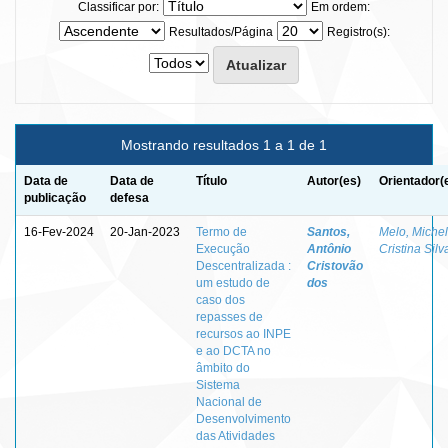
Classificar por:
Em ordem:
Resultados/Página
Registro(s):
Mostrando resultados 1 a 1 de 1
Data de
Data de
Título
Autor(es)
Orientador(
publicação
defesa
16-Fev-2024
20-Jan-2023
Termo de
Santos,
Melo, Miche
Execução
Antônio
Cristina Silv
Descentralizada :
Cristovão
um estudo de
dos
caso dos
repasses de
recursos ao INPE
e ao DCTA no
âmbito do
Sistema
Nacional de
Desenvolvimento
das Atividades