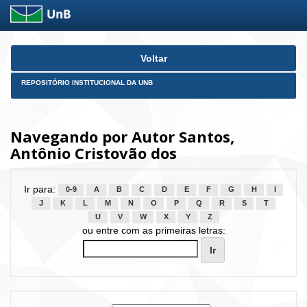
Skip
Voltar
navigation
REPOSITÓRIO INSTITUCIONAL DA UNB
Navegando por Autor Santos,
Antônio Cristovão dos
Ir para:
0-9
A
B
C
D
E
F
G
H
I
J
K
L
M
N
O
P
Q
R
S
T
U
V
W
X
Y
Z
ou entre com as primeiras letras: