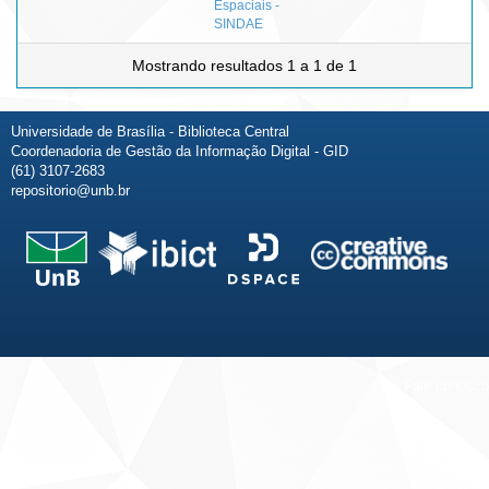
Espaciais -
SINDAE
Mostrando resultados 1 a 1 de 1
Universidade de Brasília - Biblioteca Central
Coordenadoria de Gestão da Informação Digital - GID
(61) 3107-2683
repositorio@unb.br
Fale conosco
Sobre