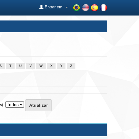
Entrar em:
S
T
U
V
W
X
Y
Z
s):