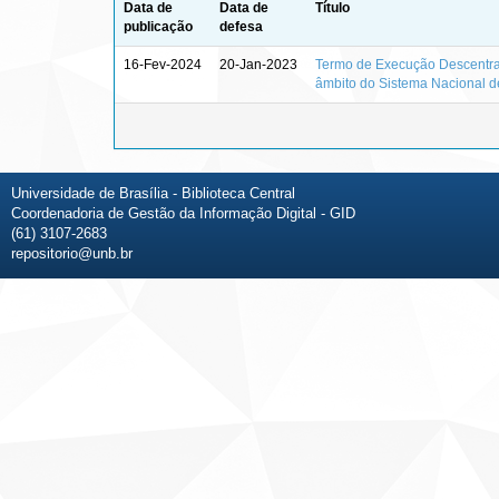
Data de
Data de
Título
publicação
defesa
16-Fev-2024
20-Jan-2023
Termo de Execução Descentral
âmbito do Sistema Nacional d
Universidade de Brasília - Biblioteca Central
Coordenadoria de Gestão da Informação Digital - GID
(61) 3107-2683
repositorio@unb.br