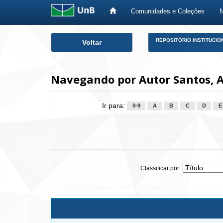
Comunidades e Coleções
Skip
REPOSITÓRIO INSTITUCIO
Voltar
navigation
Navegando por Autor Santos, A
Ir para:
0-9
A
B
C
D
E
Classificar por: