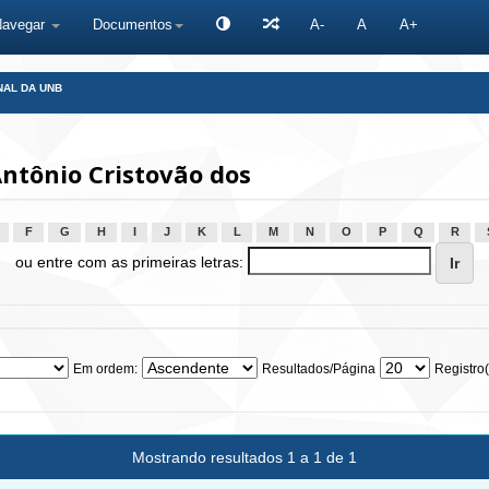
Navegar
Documentos
A-
A
A+
NAL DA UNB
ntônio Cristovão dos
F
G
H
I
J
K
L
M
N
O
P
Q
R
ou entre com as primeiras letras:
Em ordem:
Resultados/Página
Registro(
Mostrando resultados 1 a 1 de 1