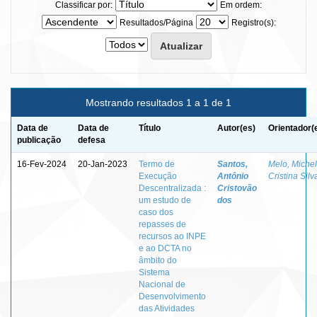
Classificar por:
Em ordem:
Resultados/Página
Registro(s):
Mostrando resultados 1 a 1 de 1
Data de
Data de
Título
Autor(es)
Orientador(
publicação
defesa
16-Fev-2024
20-Jan-2023
Termo de
Santos,
Melo, Miche
Execução
Antônio
Cristina Silv
Descentralizada :
Cristovão
um estudo de
dos
caso dos
repasses de
recursos ao INPE
e ao DCTA no
âmbito do
Sistema
Nacional de
Desenvolvimento
das Atividades