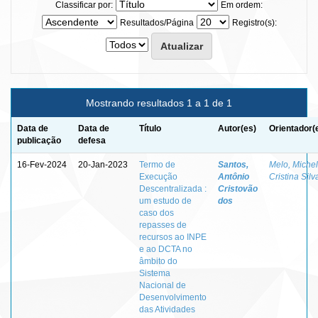
Classificar por:
Em ordem:
Resultados/Página
Registro(s):
Mostrando resultados 1 a 1 de 1
Data de
Data de
Título
Autor(es)
Orientador(
publicação
defesa
16-Fev-2024
20-Jan-2023
Termo de
Santos,
Melo, Miche
Execução
Antônio
Cristina Silv
Descentralizada :
Cristovão
um estudo de
dos
caso dos
repasses de
recursos ao INPE
e ao DCTA no
âmbito do
Sistema
Nacional de
Desenvolvimento
das Atividades