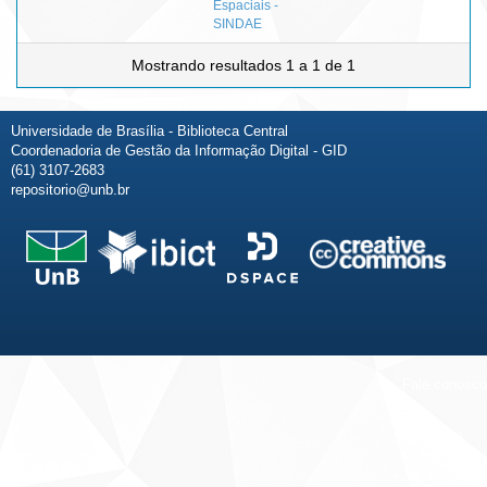
Espaciais -
SINDAE
Mostrando resultados 1 a 1 de 1
Universidade de Brasília - Biblioteca Central
Coordenadoria de Gestão da Informação Digital - GID
(61) 3107-2683
repositorio@unb.br
Fale conosco
Sobre