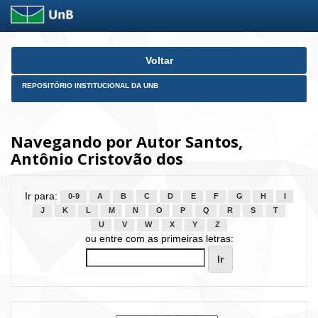
Skip
Voltar
navigation
REPOSITÓRIO INSTITUCIONAL DA UNB
Navegando por Autor Santos,
Antônio Cristovão dos
Ir para:
0-9
A
B
C
D
E
F
G
H
I
J
K
L
M
N
O
P
Q
R
S
T
U
V
W
X
Y
Z
ou entre com as primeiras letras: