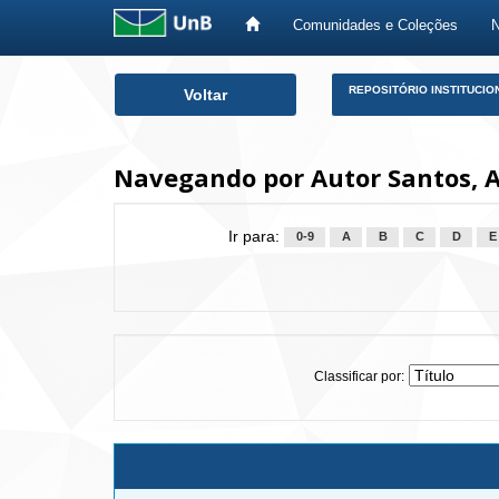
Comunidades e Coleções
Skip
REPOSITÓRIO INSTITUCIO
Voltar
navigation
Navegando por Autor Santos, A
Ir para:
0-9
A
B
C
D
E
Classificar por: