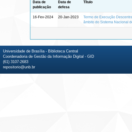
Data de
Data de
Título
publicação
defesa
16-Fev-2024
20-Jan-2023
Termo de Execução Descentral
âmbito do Sistema Nacional d
Universidade de Brasília - Biblioteca Central
Coordenadoria de Gestão da Informação Digital - GID
(61) 3107-2683
repositorio@unb.br