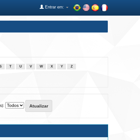
Entrar em:
S
T
U
V
W
X
Y
Z
s):