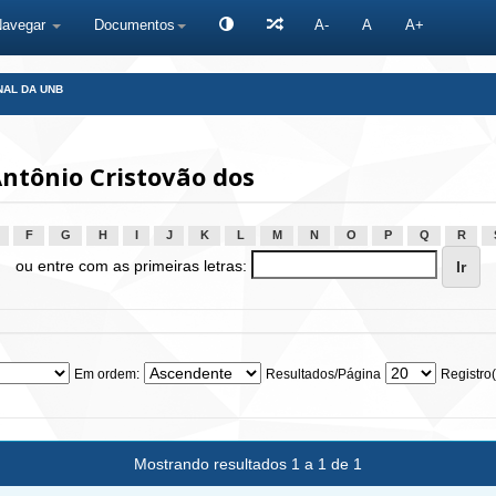
Navegar
Documentos
A-
A
A+
NAL DA UNB
ntônio Cristovão dos
F
G
H
I
J
K
L
M
N
O
P
Q
R
ou entre com as primeiras letras:
Em ordem:
Resultados/Página
Registro(
Mostrando resultados 1 a 1 de 1