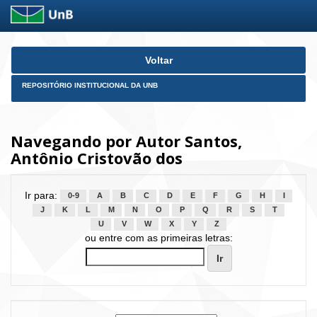
Skip
Voltar
navigation
REPOSITÓRIO INSTITUCIONAL DA UNB
Navegando por Autor Santos,
Antônio Cristovão dos
Ir para:
0-9
A
B
C
D
E
F
G
H
I
J
K
L
M
N
O
P
Q
R
S
T
U
V
W
X
Y
Z
ou entre com as primeiras letras: