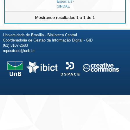
Espaciais -
SINDAE
Mostrando resultados 1 a 1 de 1
Universidade de Brasília - Biblioteca Central
Coordenadoria de Gestão da Informação Digital - GID
(61) 3107-2683
repositorio@unb.br
Fale conosco
Sobre