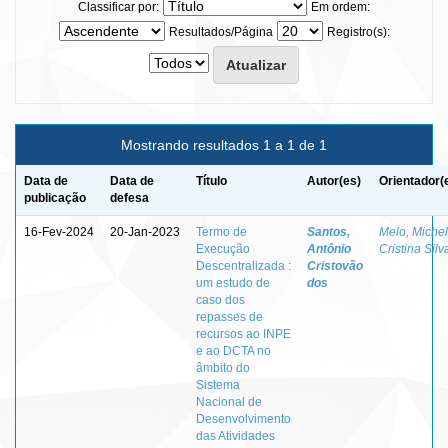
Classificar por:
Em ordem:
Resultados/Página
Registro(s):
Mostrando resultados 1 a 1 de 1
Data de
Data de
Título
Autor(es)
Orientador(
publicação
defesa
16-Fev-2024
20-Jan-2023
Termo de
Santos,
Melo, Miche
Execução
Antônio
Cristina Silv
Descentralizada :
Cristovão
um estudo de
dos
caso dos
repasses de
recursos ao INPE
e ao DCTA no
âmbito do
Sistema
Nacional de
Desenvolvimento
das Atividades