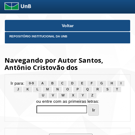
Skip
Voltar
navigation
REPOSITÓRIO INSTITUCIONAL DA UNB
Navegando por Autor Santos,
Antônio Cristovão dos
Ir para:
0-9
A
B
C
D
E
F
G
H
I
J
K
L
M
N
O
P
Q
R
S
T
U
V
W
X
Y
Z
ou entre com as primeiras letras: