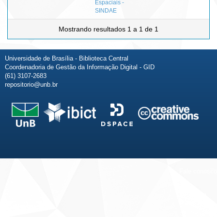
Espaciais -
SINDAE
Mostrando resultados 1 a 1 de 1
Universidade de Brasília - Biblioteca Central
Coordenadoria de Gestão da Informação Digital - GID
(61) 3107-2683
repositorio@unb.br
Fale conosco
Sobre