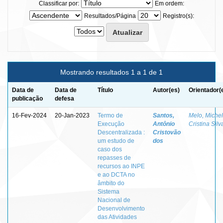
Classificar por:
Em ordem:
Resultados/Página
Registro(s):
Mostrando resultados 1 a 1 de 1
Data de
Data de
Título
Autor(es)
Orientador(
publicação
defesa
16-Fev-2024
20-Jan-2023
Termo de
Santos,
Melo, Miche
Execução
Antônio
Cristina Silv
Descentralizada :
Cristovão
um estudo de
dos
caso dos
repasses de
recursos ao INPE
e ao DCTA no
âmbito do
Sistema
Nacional de
Desenvolvimento
das Atividades