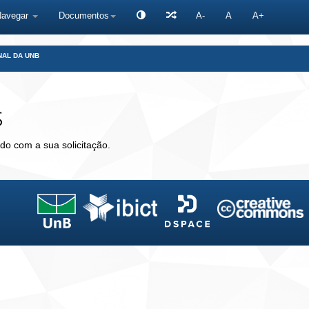
Navegar
Documentos
A-
A
A+
NAL DA UNB
s
do com a sua solicitação.