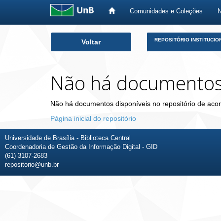
Comunidades e Coleções
Skip
REPOSITÓRIO INSTITUCIO
Voltar
navigation
Não há documento
Não há documentos disponíveis no repositório de acor
Página inicial do repositório
Universidade de Brasília - Biblioteca Central
Coordenadoria de Gestão da Informação Digital - GID
(61) 3107-2683
repositorio@unb.br