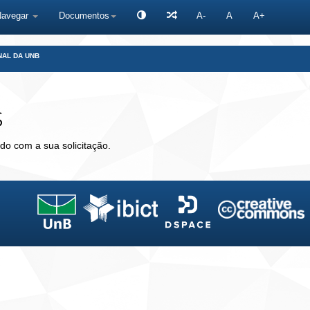
Navegar
Documentos
A-
A
A+
NAL DA UNB
s
do com a sua solicitação.