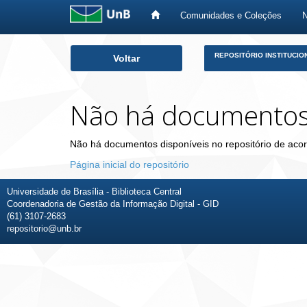
Comunidades e Coleções
Skip
REPOSITÓRIO INSTITUCIO
Voltar
navigation
Não há documento
Não há documentos disponíveis no repositório de acor
Página inicial do repositório
Universidade de Brasília - Biblioteca Central
Coordenadoria de Gestão da Informação Digital - GID
(61) 3107-2683
repositorio@unb.br