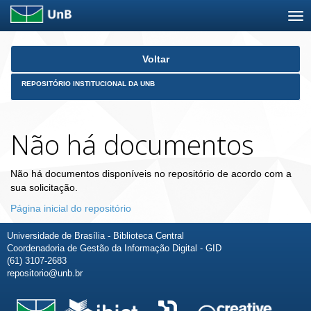
Skip
Voltar
navigation
REPOSITÓRIO INSTITUCIONAL DA UNB
Não há documentos
Não há documentos disponíveis no repositório de acordo com a
sua solicitação.
Página inicial do repositório
Universidade de Brasília - Biblioteca Central
Coordenadoria de Gestão da Informação Digital - GID
(61) 3107-2683
repositorio@unb.br