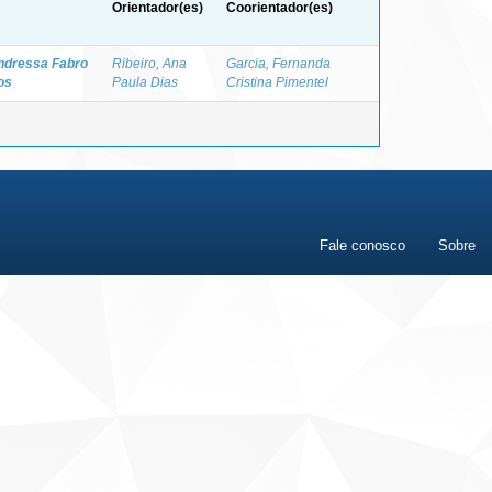
Orientador(es)
Coorientador(es)
ndressa Fabro
Ribeiro, Ana
Garcia, Fernanda
os
Paula Dias
Cristina Pimentel
Fale conosco
Sobre