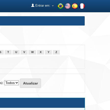
Entrar em:
S
T
U
V
W
X
Y
Z
s):