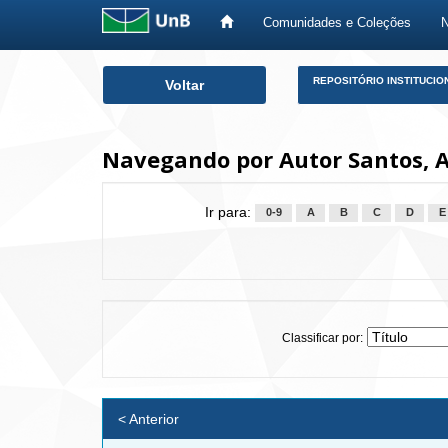
Comunidades e Coleções
Skip
REPOSITÓRIO INSTITUCIO
Voltar
navigation
Navegando por Autor Santos, A
Ir para:
0-9
A
B
C
D
E
Classificar por:
< Anterior