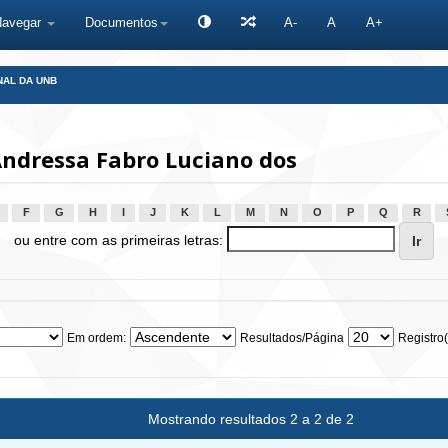
Navegar
Documentos
A-
A
A+
NAL DA UNB
ndressa Fabro Luciano dos
F
G
H
I
J
K
L
M
N
O
P
Q
R
ou entre com as primeiras letras:
Em ordem:
Resultados/Página
Registro(
Mostrando resultados 2 a 2 de 2