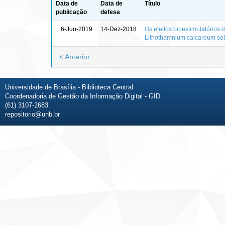
Data de
Data de
Título
publicação
defesa
6-Jun-2019
14-Dez-2018
Os efeitos bioestimulatórios 
Lithothamnium calcareum sob
< Anterior
Universidade de Brasília - Biblioteca Central
Coordenadoria de Gestão da Informação Digital - GID
(61) 3107-2683
repositorio@unb.br