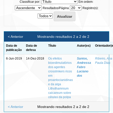
Classificar por:
Em ordem:
Resultados/Página
Registro(s):
< Anterior
Mostrando resultados 2 a 2 de 2
Data de
Data de
Título
Autor(es)
Orientador(
publicação
defesa
6-Jun-2019
14-Dez-2018
Os efeitos
Santos,
Ribeiro, Ana
bioestimulatórios
Andressa
Paula Dias
dos agentes
Fabro
crosslinkers ricos
Luciano
em
dos
proantocianidinas
e da alga
Lithothamnium
calcareum sobre
células da polpa
< Anterior
Mostrando resultados 2 a 2 de 2