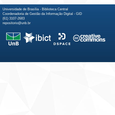
Universidade de Brasília - Biblioteca Central
Coordenadoria de Gestão da Informação Digital - GID
(61) 3107-2683
repositorio@unb.br
Fale conosco
Sobre