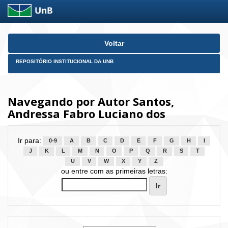
Skip
Voltar
navigation
REPOSITÓRIO INSTITUCIONAL DA UNB
Navegando por Autor Santos,
Andressa Fabro Luciano dos
Ir para:
0-9
A
B
C
D
E
F
G
H
I
J
K
L
M
N
O
P
Q
R
S
T
U
V
W
X
Y
Z
ou entre com as primeiras letras: