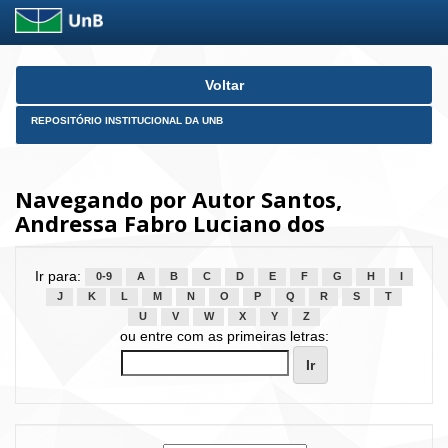
Skip
Voltar
navigation
REPOSITÓRIO INSTITUCIONAL DA UNB
Navegando por Autor Santos,
Andressa Fabro Luciano dos
Ir para:
0-9
A
B
C
D
E
F
G
H
I
J
K
L
M
N
O
P
Q
R
S
T
U
V
W
X
Y
Z
ou entre com as primeiras letras: