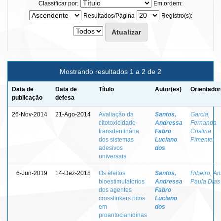
Classificar por:
Em ordem:
Resultados/Página
Registro(s):
Mostrando resultados 1 a 2 de 2
Data de
Data de
Título
Autor(es)
Orientador
publicação
defesa
26-Nov-2014
21-Ago-2014
Avaliação da
Santos,
Garcia,
citotoxicidade
Andressa
Fernanda
transdentinária
Fabro
Cristina
dos sistemas
Luciano
Pimentel
adesivos
dos
universais
6-Jun-2019
14-Dez-2018
Os efeitos
Santos,
Ribeiro, A
bioestimulatórios
Andressa
Paula Dias
dos agentes
Fabro
crosslinkers ricos
Luciano
em
dos
proantocianidinas