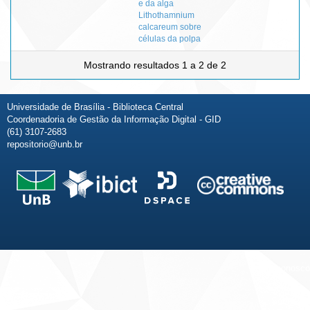
e da alga
Lithothamnium
calcareum sobre
células da polpa
Mostrando resultados 1 a 2 de 2
Universidade de Brasília - Biblioteca Central
Coordenadoria de Gestão da Informação Digital - GID
(61) 3107-2683
repositorio@unb.br
Fale conosco
Sobre