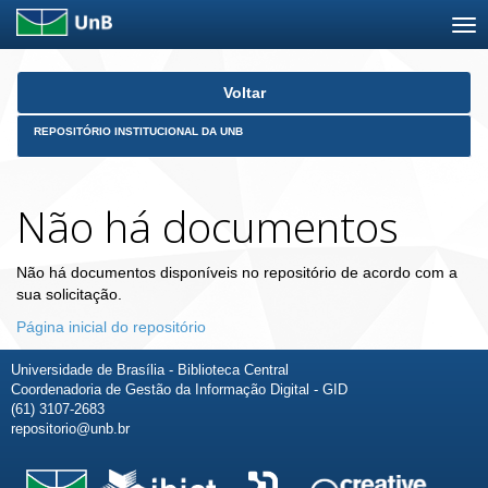
Skip
Voltar
navigation
REPOSITÓRIO INSTITUCIONAL DA UNB
Não há documentos
Não há documentos disponíveis no repositório de acordo com a
sua solicitação.
Página inicial do repositório
Universidade de Brasília - Biblioteca Central
Coordenadoria de Gestão da Informação Digital - GID
(61) 3107-2683
repositorio@unb.br