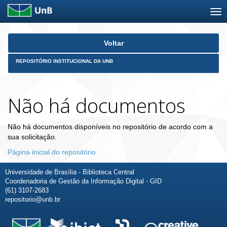
Skip
Voltar
navigation
REPOSITÓRIO INSTITUCIONAL DA UNB
Não há documentos
Não há documentos disponíveis no repositório de acordo com a
sua solicitação.
Página inicial do repositório
Universidade de Brasília - Biblioteca Central
Coordenadoria de Gestão da Informação Digital - GID
(61) 3107-2683
repositorio@unb.br