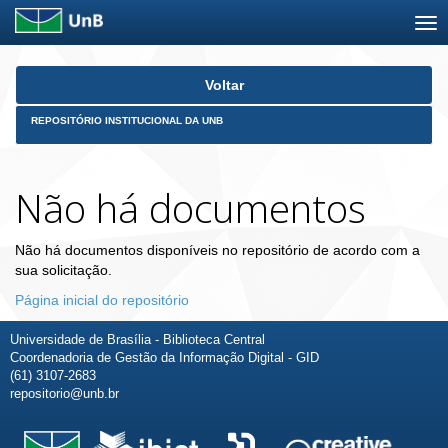
Skip
Voltar
navigation
REPOSITÓRIO INSTITUCIONAL DA UNB
Não há documentos
Não há documentos disponíveis no repositório de acordo com a
sua solicitação.
Página inicial do repositório
Universidade de Brasília - Biblioteca Central
Coordenadoria de Gestão da Informação Digital - GID
(61) 3107-2683
repositorio@unb.br