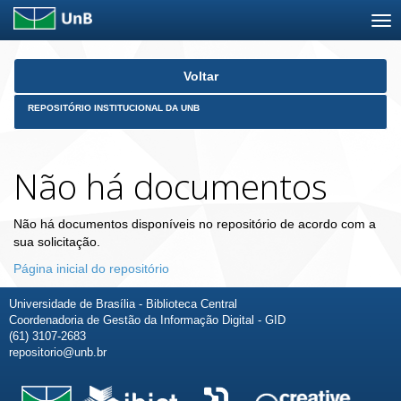
Skip
Voltar
navigation
REPOSITÓRIO INSTITUCIONAL DA UNB
Não há documentos
Não há documentos disponíveis no repositório de acordo com a
sua solicitação.
Página inicial do repositório
Universidade de Brasília - Biblioteca Central
Coordenadoria de Gestão da Informação Digital - GID
(61) 3107-2683
repositorio@unb.br