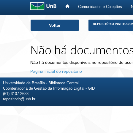
Comunidades e Coleções
Skip
REPOSITÓRIO INSTITUCIO
Voltar
navigation
Não há documento
Não há documentos disponíveis no repositório de acor
Página inicial do repositório
Universidade de Brasília - Biblioteca Central
Coordenadoria de Gestão da Informação Digital - GID
(61) 3107-2683
repositorio@unb.br