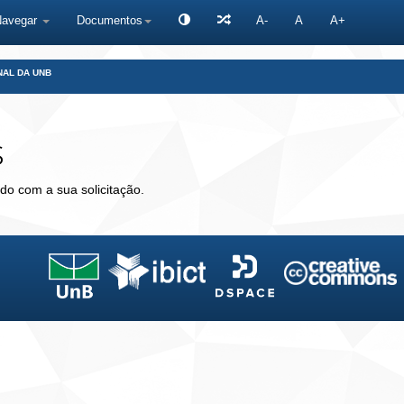
Navegar
Documentos
A-
A
A+
NAL DA UNB
s
do com a sua solicitação.