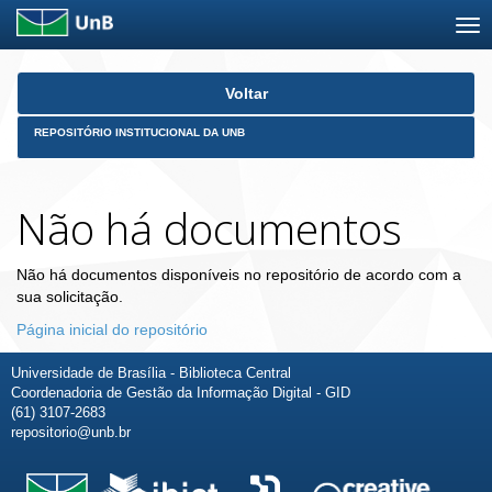
Skip
Voltar
navigation
REPOSITÓRIO INSTITUCIONAL DA UNB
Não há documentos
Não há documentos disponíveis no repositório de acordo com a
sua solicitação.
Página inicial do repositório
Universidade de Brasília - Biblioteca Central
Coordenadoria de Gestão da Informação Digital - GID
(61) 3107-2683
repositorio@unb.br