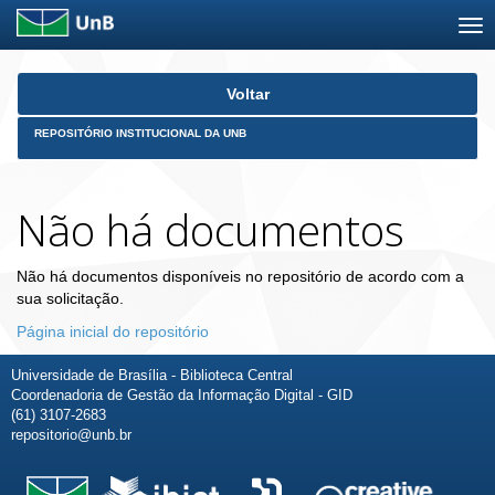
Skip
Voltar
navigation
REPOSITÓRIO INSTITUCIONAL DA UNB
Não há documentos
Não há documentos disponíveis no repositório de acordo com a
sua solicitação.
Página inicial do repositório
Universidade de Brasília - Biblioteca Central
Coordenadoria de Gestão da Informação Digital - GID
(61) 3107-2683
repositorio@unb.br