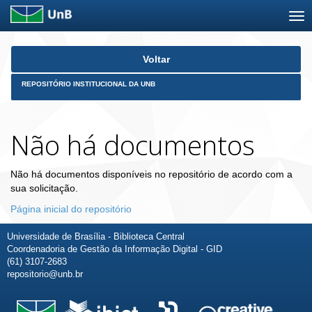
Skip
Voltar
navigation
REPOSITÓRIO INSTITUCIONAL DA UNB
Não há documentos
Não há documentos disponíveis no repositório de acordo com a
sua solicitação.
Página inicial do repositório
Universidade de Brasília - Biblioteca Central
Coordenadoria de Gestão da Informação Digital - GID
(61) 3107-2683
repositorio@unb.br