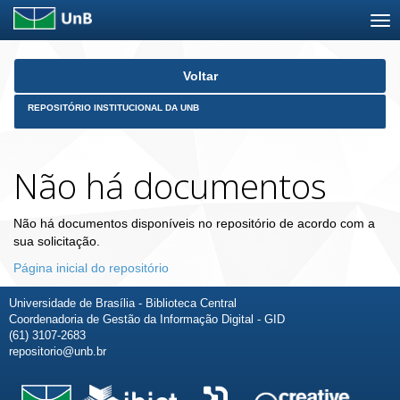
Skip
Voltar
navigation
REPOSITÓRIO INSTITUCIONAL DA UNB
Não há documentos
Não há documentos disponíveis no repositório de acordo com a
sua solicitação.
Página inicial do repositório
Universidade de Brasília - Biblioteca Central
Coordenadoria de Gestão da Informação Digital - GID
(61) 3107-2683
repositorio@unb.br