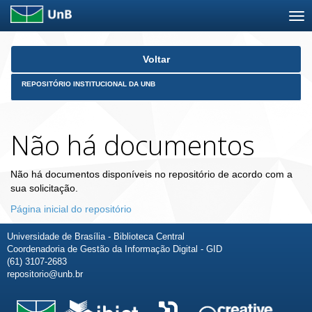
Skip
Voltar
navigation
REPOSITÓRIO INSTITUCIONAL DA UNB
Não há documentos
Não há documentos disponíveis no repositório de acordo com a
sua solicitação.
Página inicial do repositório
Universidade de Brasília - Biblioteca Central
Coordenadoria de Gestão da Informação Digital - GID
(61) 3107-2683
repositorio@unb.br