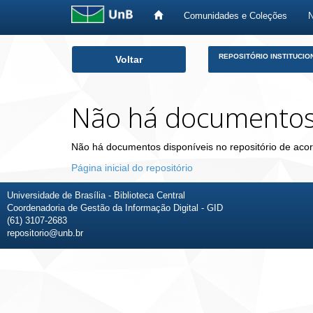
Comunidades e Coleções
Skip
REPOSITÓRIO INSTITUCIO
Voltar
navigation
Não há documento
Não há documentos disponíveis no repositório de acor
Página inicial do repositório
Universidade de Brasília - Biblioteca Central
Coordenadoria de Gestão da Informação Digital - GID
(61) 3107-2683
repositorio@unb.br