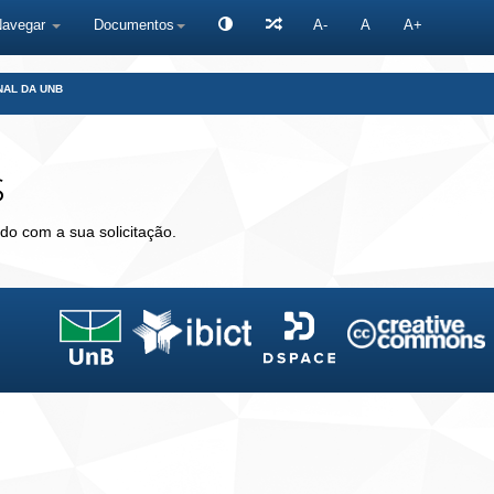
Navegar
Documentos
A-
A
A+
NAL DA UNB
s
do com a sua solicitação.