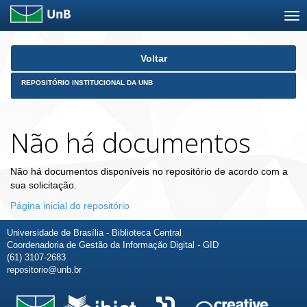
Skip
Voltar
navigation
REPOSITÓRIO INSTITUCIONAL DA UNB
Não há documentos
Não há documentos disponíveis no repositório de acordo com a
sua solicitação.
Página inicial do repositório
Universidade de Brasília - Biblioteca Central
Coordenadoria de Gestão da Informação Digital - GID
(61) 3107-2683
repositorio@unb.br