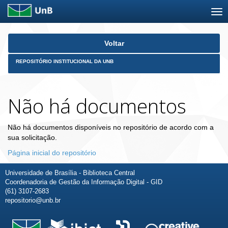
Skip
Voltar
navigation
REPOSITÓRIO INSTITUCIONAL DA UNB
Não há documentos
Não há documentos disponíveis no repositório de acordo com a
sua solicitação.
Página inicial do repositório
Universidade de Brasília - Biblioteca Central
Coordenadoria de Gestão da Informação Digital - GID
(61) 3107-2683
repositorio@unb.br