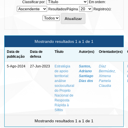
Classificar por:
Em ordem:
Resultados/Página
Registro(s):
Mostrando resultados 1 a 1 de 1
Data de
Data de
Título
Autor(es)
Orientador(es)
publicação
defesa
5-Ago-2024
27-Jun-2023
Estratégia
Santos,
Díaz
de apoio
Adriano
Bermúdez,
territorial:
Santiago
Ximena
análise
Dias dos
Pamela
sociocultural
Claudia
do Projeto
Nacional de
Resposta
Rápida à
Sífilis
Mostrando resultados 1 a 1 de 1