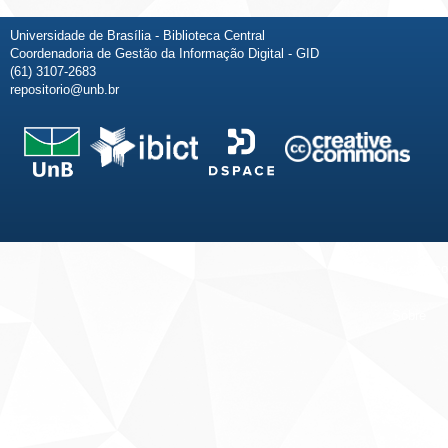
Universidade de Brasília - Biblioteca Central
Coordenadoria de Gestão da Informação Digital - GID
(61) 3107-2683
repositorio@unb.br
Fale conosco
Sobre