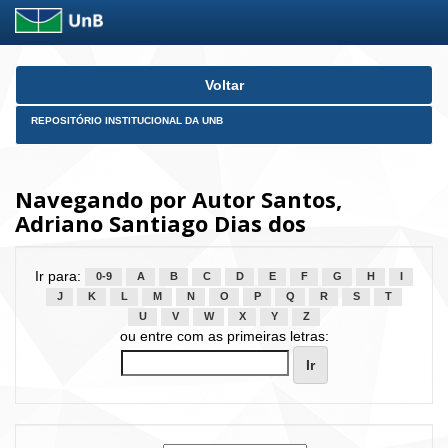
Skip
Voltar
navigation
REPOSITÓRIO INSTITUCIONAL DA UNB
Navegando por Autor Santos,
Adriano Santiago Dias dos
Ir para:
0-9
A
B
C
D
E
F
G
H
I
J
K
L
M
N
O
P
Q
R
S
T
U
V
W
X
Y
Z
ou entre com as primeiras letras: