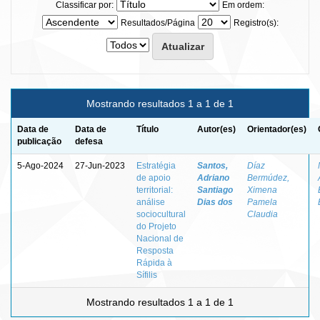
Classificar por:
Em ordem:
Resultados/Página
Registro(s):
Mostrando resultados 1 a 1 de 1
Data de
Data de
Título
Autor(es)
Orientador(es)
publicação
defesa
5-Ago-2024
27-Jun-2023
Estratégia
Santos,
Díaz
de apoio
Adriano
Bermúdez,
territorial:
Santiago
Ximena
análise
Dias dos
Pamela
sociocultural
Claudia
do Projeto
Nacional de
Resposta
Rápida à
Sífilis
Mostrando resultados 1 a 1 de 1