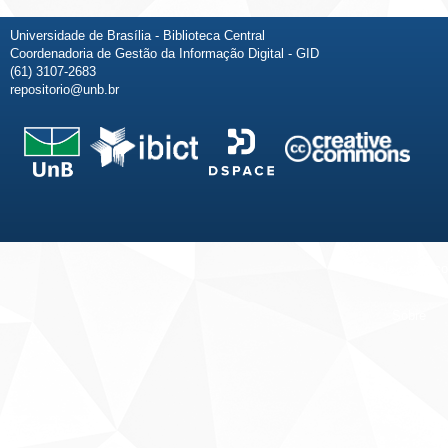
Universidade de Brasília - Biblioteca Central
Coordenadoria de Gestão da Informação Digital - GID
(61) 3107-2683
repositorio@unb.br
Fale conosco
Sobre