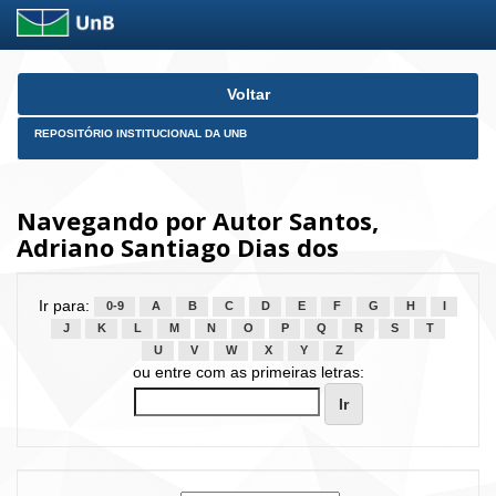
Skip
Voltar
navigation
REPOSITÓRIO INSTITUCIONAL DA UNB
Navegando por Autor Santos,
Adriano Santiago Dias dos
Ir para:
0-9
A
B
C
D
E
F
G
H
I
J
K
L
M
N
O
P
Q
R
S
T
U
V
W
X
Y
Z
ou entre com as primeiras letras: