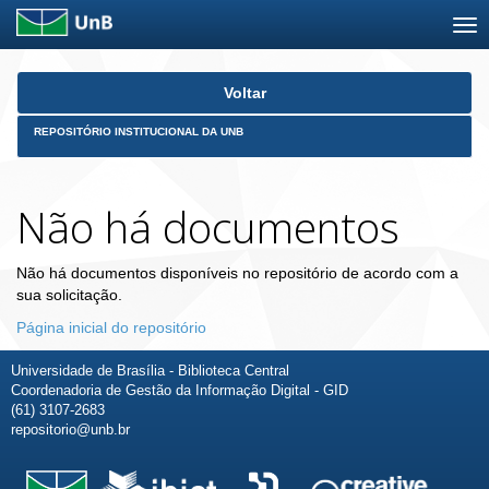
Skip
Voltar
navigation
REPOSITÓRIO INSTITUCIONAL DA UNB
Não há documentos
Não há documentos disponíveis no repositório de acordo com a
sua solicitação.
Página inicial do repositório
Universidade de Brasília - Biblioteca Central
Coordenadoria de Gestão da Informação Digital - GID
(61) 3107-2683
repositorio@unb.br