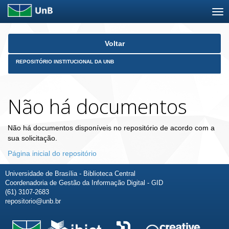
Skip
Voltar
navigation
REPOSITÓRIO INSTITUCIONAL DA UNB
Não há documentos
Não há documentos disponíveis no repositório de acordo com a
sua solicitação.
Página inicial do repositório
Universidade de Brasília - Biblioteca Central
Coordenadoria de Gestão da Informação Digital - GID
(61) 3107-2683
repositorio@unb.br