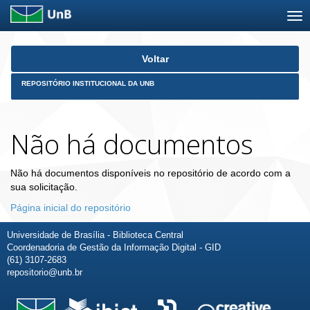
Skip
Voltar
navigation
REPOSITÓRIO INSTITUCIONAL DA UNB
Não há documentos
Não há documentos disponíveis no repositório de acordo com a
sua solicitação.
Página inicial do repositório
Universidade de Brasília - Biblioteca Central
Coordenadoria de Gestão da Informação Digital - GID
(61) 3107-2683
repositorio@unb.br