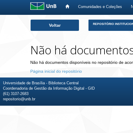
Comunidades e Coleções
Skip
REPOSITÓRIO INSTITUCIO
Voltar
navigation
Não há documento
Não há documentos disponíveis no repositório de acor
Página inicial do repositório
Universidade de Brasília - Biblioteca Central
Coordenadoria de Gestão da Informação Digital - GID
(61) 3107-2683
repositorio@unb.br