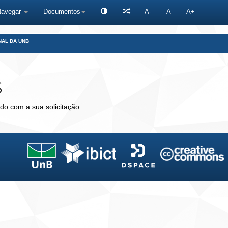
Navegar
Documentos
A-
A
A+
NAL DA UNB
s
do com a sua solicitação.