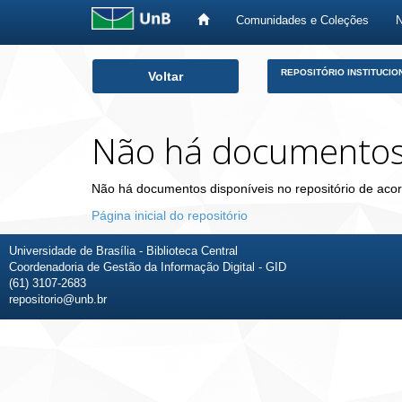
Comunidades e Coleções
Skip
REPOSITÓRIO INSTITUCIO
Voltar
navigation
Não há documento
Não há documentos disponíveis no repositório de acor
Página inicial do repositório
Universidade de Brasília - Biblioteca Central
Coordenadoria de Gestão da Informação Digital - GID
(61) 3107-2683
repositorio@unb.br