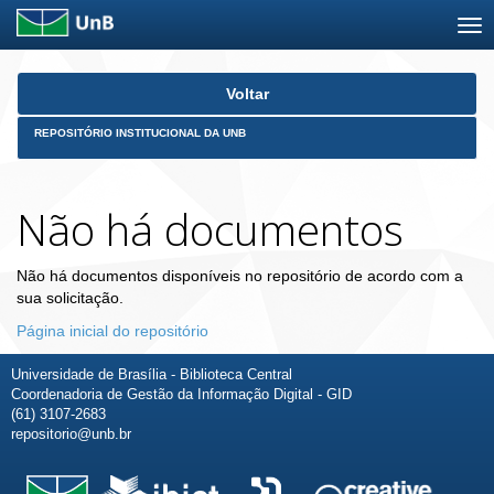
Skip
Voltar
navigation
REPOSITÓRIO INSTITUCIONAL DA UNB
Não há documentos
Não há documentos disponíveis no repositório de acordo com a
sua solicitação.
Página inicial do repositório
Universidade de Brasília - Biblioteca Central
Coordenadoria de Gestão da Informação Digital - GID
(61) 3107-2683
repositorio@unb.br