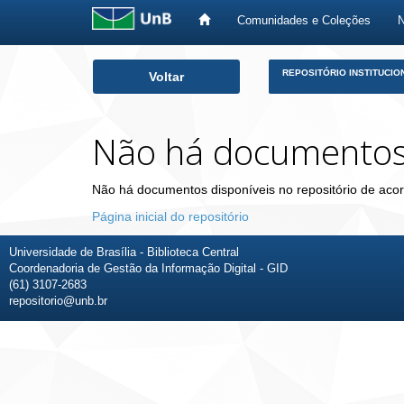
Comunidades e Coleções
Skip
REPOSITÓRIO INSTITUCIO
Voltar
navigation
Não há documento
Não há documentos disponíveis no repositório de acor
Página inicial do repositório
Universidade de Brasília - Biblioteca Central
Coordenadoria de Gestão da Informação Digital - GID
(61) 3107-2683
repositorio@unb.br