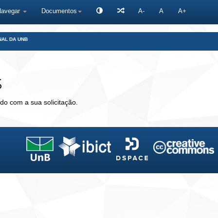
Navegar
Documentos
A-
A
A+
NAL DA UNB
s
do com a sua solicitação.