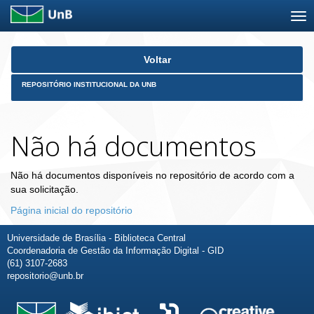
Skip
Voltar
navigation
REPOSITÓRIO INSTITUCIONAL DA UNB
Não há documentos
Não há documentos disponíveis no repositório de acordo com a
sua solicitação.
Página inicial do repositório
Universidade de Brasília - Biblioteca Central
Coordenadoria de Gestão da Informação Digital - GID
(61) 3107-2683
repositorio@unb.br