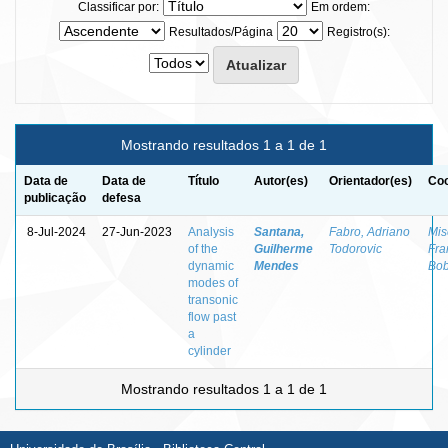
Classificar por:
Em ordem:
Resultados/Página
Registro(s):
Mostrando resultados 1 a 1 de 1
Data de
Data de
Título
Autor(es)
Orientador(es)
Coo
publicação
defesa
8-Jul-2024
27-Jun-2023
Analysis
Santana,
Fabro, Adriano
Mis
of the
Guilherme
Todorovic
Fra
dynamic
Mendes
Bob
modes of
transonic
flow past
a
cylinder
Mostrando resultados 1 a 1 de 1