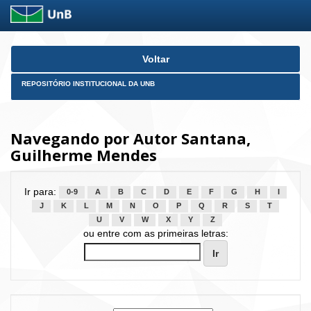
Skip
Voltar
navigation
REPOSITÓRIO INSTITUCIONAL DA UNB
Navegando por Autor Santana,
Guilherme Mendes
Ir para:
0-9
A
B
C
D
E
F
G
H
I
J
K
L
M
N
O
P
Q
R
S
T
U
V
W
X
Y
Z
ou entre com as primeiras letras: